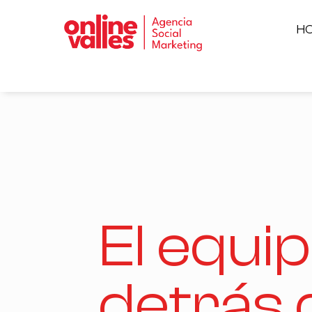
H
El equi
detrás 