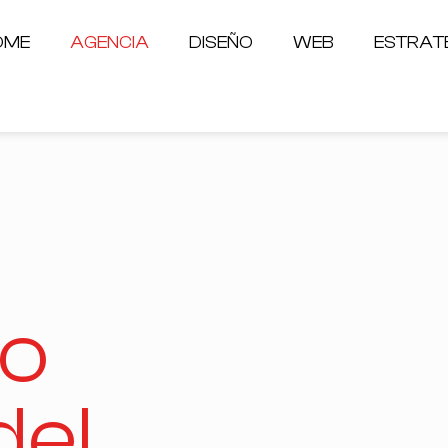
OME
AGENCIA
DISEÑO
WEB
ESTRAT
po
del