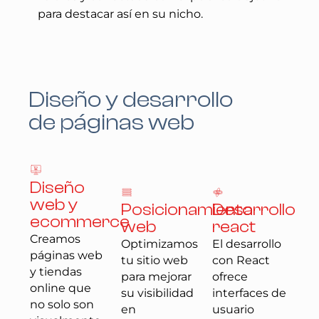
para destacar así en su nicho.
Diseño y desarrollo
de páginas web
Diseño
web y
Posicionamiento
Desarrollo
ecommerce
web
react
Creamos
Optimizamos
El desarrollo
páginas web
tu sitio web
con React
y tiendas
para mejorar
ofrece
online que
su visibilidad
interfaces de
no solo son
en
usuario