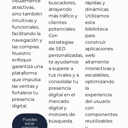
visualmente
buscadores,
rápidas y
atractivas,
atrayendo
dinámicas.
sino también
más tráfico y
Utilizamos
intuitivas y
clientes
esta
funcionales,
potenciales.
biblioteca
facilitando la
Con
para
navegación y
estrategias
construir
las compras.
de SEO
aplicaciones
Nuestro
personalizadas,
web
enfoque
te ayudamos
altamente
garantiza una
a superar a
interactivas y
plataforma
tus rivales y a
escalables,
que impulsa
consolidar tu
optimizando
las ventas y
presencia
la
fortalece tu
digital en el
experiencia
presencia
mercado
del usuario
digital.
digital y
con
motores de
componentes
Puedes
búsqueda.
reutilizables
estar
y
siempre