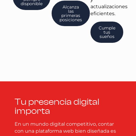
disponible
actualizaciones
Alcanza
las
eficientes.
primeras
posiciones
Cumple
tus
sueños
Tu presencia digital
importa
En un mundo digital competitivo, contar
con una plataforma web bien diseñada es