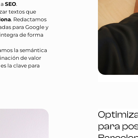
ia
SEO
.
zar textos que
lona
. Redactamos
sadas para Google y
 integra de forma
jamos la semántica
inación de valor
es la clave para
Optimiza
para pos