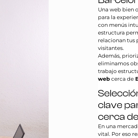
Barcelo
Una web bien o
para la experie
con menús intui
estructura per
relacionan tus 
visitantes.
Además, priori
eliminamos obs
trabajo estruct
web
cerca de
B
Selecció
clave pa
cerca de
En una mercado
vital. Por eso 