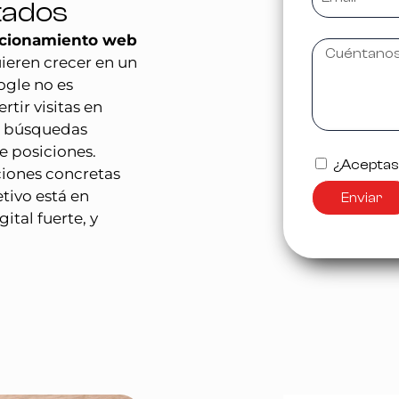
tados
icionamiento web
ieren crecer en un
gle no es
rtir visitas en
s búsquedas
e posiciones.
¿Aceptas l
ciones concretas
etivo está en
Enviar
ital fuerte, y