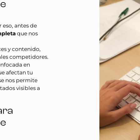
de
r eso, antes de
mpleta
que nos
ces y contenido,
ales competidores.
enfocada en
ue afectan tu
ase nos permite
tados visibles a
ara
de