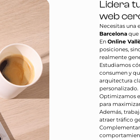
Lidera t
web cer
Necesitas una 
Barcelona
que 
En
Online Vall
posiciones, sin
realmente gene
Estudiamos cóm
consumen y qué
arquitectura cl
personalizado.
Optimizamos e
para maximizar 
Además, traba
atraer tráfico 
Complementamos
comportamiento