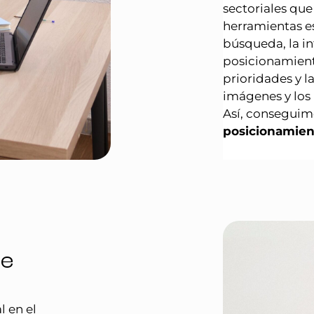
sectoriales que
herramientas e
búsqueda, la in
posicionamient
prioridades y l
imágenes y los
Así, conseguim
posicionamie
de
l en el