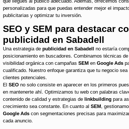
que llegues al público adecuado. Además, ofrecemos cons
personalizadas para que puedas entender mejor el impact
publicitarias y optimizar tu inversión.
SEO y SEM para destacar c
publicidad en Sabadell
Una estrategia de
publicidad en Sabadell
no estaría comp
posicionamiento en buscadores. Combinamos técnicas d
visibilidad orgánica con campañas
SEM
en
Google Ads
pa
cualificado. Nuestro enfoque garantiza que tu negocio sea
clientes potenciales.
El
SEO
no solo consiste en aparecer en los primeros pues
en mantenerte ahí. Optimizamos tu web con palabras clav
contenido de calidad y estrategias de
linkbuilding
para as
crecimiento sea constante. En cuanto al
SEM
, gestionam
Google Ads
con segmentaciones precisas para maximizar 
cada anuncio.