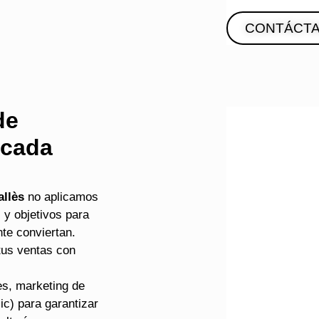
CONTÁCT
de
 cada
allès
no aplicamos
y objetivos para
te conviertan.
tus ventas con
es, marketing de
c) para garantizar