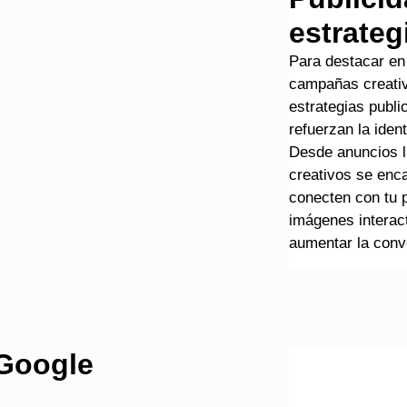
estrateg
Para destacar en
campañas creati
estrategias publi
refuerzan la iden
Desde anuncios l
creativos se enca
conecten con tu p
imágenes interac
aumentar la conv
 Google