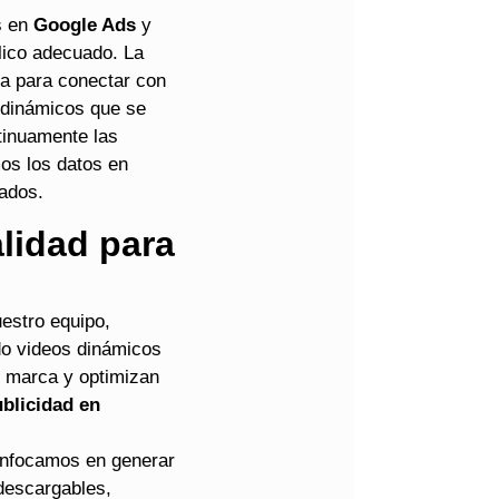
 en
Google Ads
y
lico adecuado. La
a para conectar con
 dinámicos que se
tinuamente las
os los datos en
tados.
lidad para
uestro equipo,
do videos dinámicos
tu marca y optimizan
blicidad en
enfocamos en generar
 descargables,