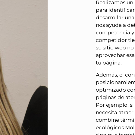
Realizamos un 
para identifica
desarrollar un
nos ayuda a de
competencia y d
competidor tie
su sitio web no
aprovechar esa 
tu página.
Además, el con
posicionamien
optimizado con
páginas de ater
Por ejemplo, si
necesita atraer
combine térmi
ecológicos Moll