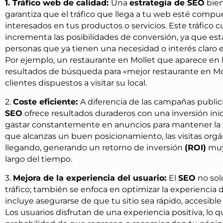
1. Tráfico web de calidad:
Una
estrategia de SEO
bien
garantiza que el tráfico que llega a tu web esté compu
interesados en tus productos o servicios. Este tráfico c
incrementa las posibilidades de conversión, ya que es
personas que ya tienen una necesidad o interés claro e
Por ejemplo, un restaurante en Mollet que aparece en 
resultados de búsqueda para «mejor restaurante en Mol
clientes dispuestos a visitar su local.
2.
Coste eficiente:
A diferencia de las campañas publici
SEO
ofrece resultados duraderos con una inversión inic
gastar constantemente en anuncios para mantener la v
que alcanzas un buen posicionamiento, las visitas org
llegando, generando un retorno de inversión
(ROI)
muy 
largo del tiempo.
3.
Mejora de la experiencia del usuario:
El
SEO
no solo
tráfico; también se enfoca en optimizar la experiencia d
incluye asegurarse de que tu sitio sea rápido, accesible 
Los usuarios disfrutan de una experiencia positiva, lo 