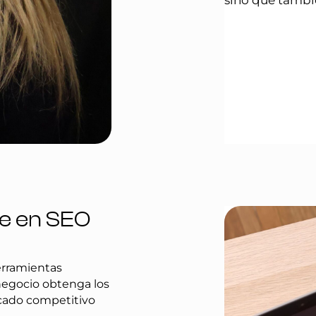
sino que tambié
ve en SEO
erramientas
negocio obtenga los
cado competitivo